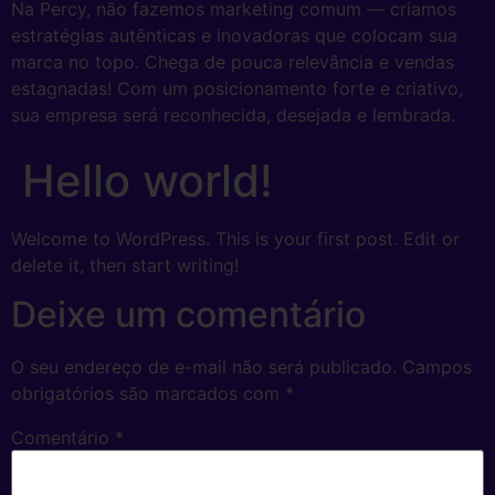
Na Percy, não fazemos marketing comum — criamos
estratégias autênticas e inovadoras que colocam sua
marca no topo. Chega de pouca relevância e vendas
estagnadas! Com um posicionamento forte e criativo,
sua empresa será reconhecida, desejada e lembrada.
Hello world!
Welcome to WordPress. This is your first post. Edit or
delete it, then start writing!
Deixe um comentário
O seu endereço de e-mail não será publicado.
Campos
obrigatórios são marcados com
*
Comentário
*