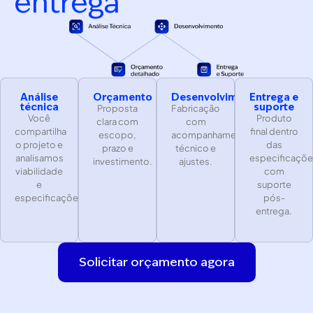
entrega
Análise
Orçamento
Desenvolvimento
Entrega e
técnica
suporte
Proposta
Fabricação
Você
Produto
clara com
com
compartilha
final dentro
escopo,
acompanhamento
o projeto e
das
prazo e
técnico e
analisamos
especificaçõe
investimento.
ajustes.
viabilidade
com
e
suporte
especificações
pós-
entrega.
Solicitar orçamento agora