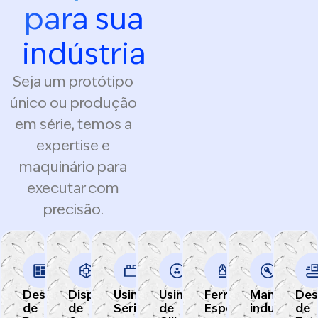
para sua
indústria
Seja um protótipo
único ou produção
em série, temos a
expertise e
maquinário para
executar com
precisão.
Desenvolvimento
Dispositivos
Usinagem
Usinagem
Ferramentaria
Manutençã
Des
de
de
Seriada
de
Especializada
industrial
de