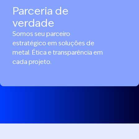
Parceria de
verdade
Somos seu parceiro
estratégico em soluções de
metal. Ética e transparência em
cada projeto.