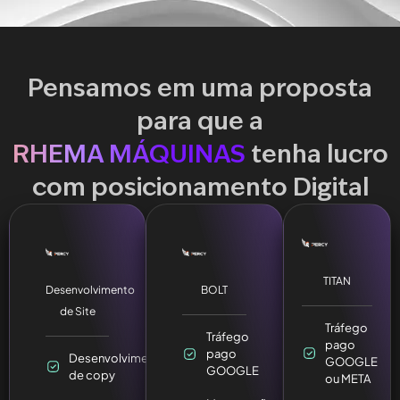
Pensamos em uma proposta
para que a
RHEMA MÁQUINAS
tenha lucro
com posicionamento Digital
TITAN
Desenvolvimento
BOLT
de Site
Tráfego
Tráfego
pago
pago
Desenvolvimento
GOOGLE
GOOGLE
de copy
ou META