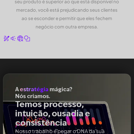
seu produto é superior ao que está disponível no
mercado, você está prejudicando seus clientes
ao se esconder e permitir que eles fechem
negócio com outra empresa.
A
estratégia
mágica?
Nós criamos.
Temos processo,
intuição, ousadia e
consistência
Nosso trabalho é pegar o DNA da sua