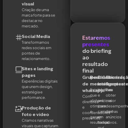
visual
Criação de uma
marca forte para se
destacar no
mercado.
Social Media
Estaremos
Transformamos
presentes
redes sociais em
do briefing
pontes de
ao
relacionamento.
resultado
Sites e landing
final
pages
Grupos
Reuniões
Dashboards
Otimizaç
Experiências digitais
de
mensais
inteligentes
frequent
que unem design,
Estratégicas
Intuitivas
Para
whatsapp
estratégia e
que
e
obter
Com
performance.
alinham,
práticas
maior
diretores
otimizam
para
desempenh
e
Produção de
e
campanhas
dos
coordenadores
foto e vídeo
geram
em
anúncios
presentes.
Criamos narrativas
resultados.
tempo
ativos.
visuais que capturam
real.