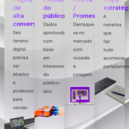
de
do
/
estratég
alta
público
Promessa
A
conversão
Dados
Destaque-
narrativa
Seu
aprofundados
se no
que
terreno
com
mercado
faz
digital
base
com
tudo
precisa
em
ousadia
acontecer
ser
interesses
e
perfeitamen
atrativo
do
coragem.
e
público-
poderoso
alvo.
para
vender.