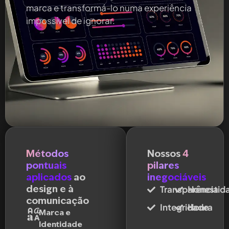
marca e transformá-lo numa experiência
impossível de ignorar.
Métodos
Nossos
4
pontuais
pilares
aplicados
ao
inegociáveis
design e à
Transparência
Honestid
comunicação
Integridade
Honra
Marca e
Identidade