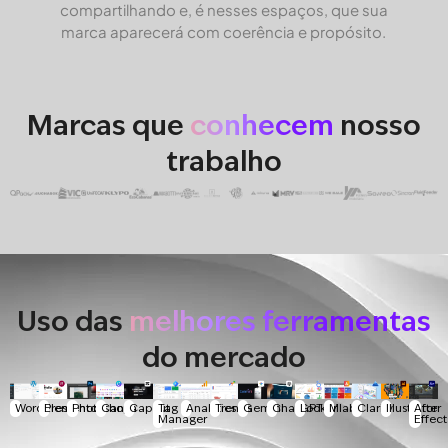
compartilhando e, é nesses espaços, que sua
marca aparecerá com coerência e propósito.
Marcas que
conhecem
nosso
trabalho
Uso das
melhores ferramentas
do mercado
WordPress
Elementor
Photoshop
Canva
Capcut
Tag
Analytics
Trends
Gemini
ChatGPT
Looker
Mlabs
Clarity
Illustrator
After
Manager
Effect