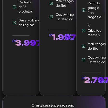
Manutenção
Cadastro
Perfil do
de Site
de 15
google
produtos
Meu
Copywriting
Negócio
Estratégico
Desenvolvimento
de Páginas
8
Criativos
1.997
R$
,00
Mensais
/mês
3.997
R$
Manutenção
de Site
Copywriting
Estratégico
2.79
R$
,00
/mês
Oferta será encerrada em: