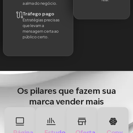
a alma do negócio.
Tráfego pago
Estratégias precisas
que levam a
mensagem certa ao
público certo.
Os pilares que fazem sua
marca vender mais
Página
Estudo
Oferta
Copy