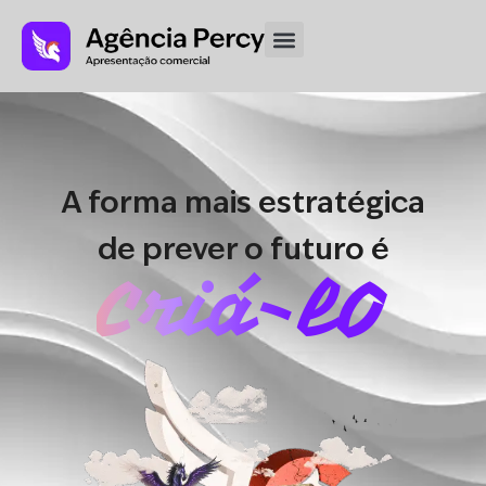
A forma mais estratégica
de prever o futuro é
Criá-lO