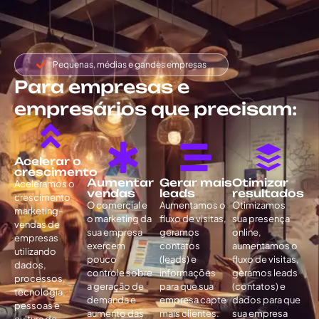
Pequenas, médias e gandes empresas
Para empresas e
empresários que precisam:
Acelerar o
crescimento
Aumentar
Gerar mais
Otimizar
Aceleramos o
vendas
leads
resultados
crescimento
O comercial e
Aumentamos o
Otimizamos
marketing-
o marketing da
fluxo de visitas,
sua presença
vendas de
sua empresa
geramos
online,
empresas
exercem
contatos
aumentamos o
utilizando
pouco
(leads) e
fluxo de visitas,
dados,
controle sobre
informações
geramos leads
processos,
a geração de
para que sua
(contatos) e
tecnologia,
demanda e
empresa capte
dados para que
pessoas e
aumento das
mais clientes.
sua empresa
cultura de