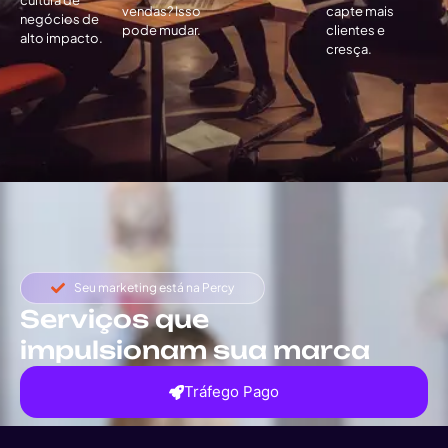
vendas? Isso
capte mais
negócios de
pode mudar.
clientes e
alto impacto.
cresça.
Seu marketing está na Percy
Serviços que
impulsionam sua marca
Tráfego Pago