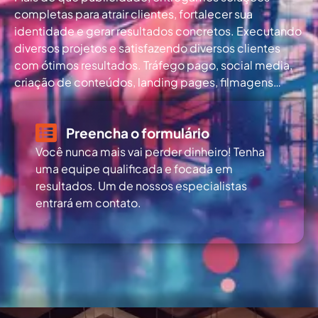
completas para atrair clientes, fortalecer sua
identidade e gerar resultados concretos. Executando
diversos projetos e satisfazendo diversos clientes
com ótimos resultados. Tráfego pago, social media,
criação de conteúdos, landing pages, filmagens…
Preencha o formulário
Você nunca mais vai perder dinheiro! Tenha
uma equipe qualificada e focada em
resultados. Um de nossos especialistas
entrará em contato.