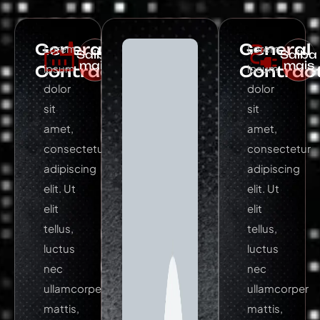
General
General
Lorem
Lorem
Saiba
Saiba
mais
mais
ipsum
ipsum
Contracting
Contrac
dolor
dolor
sit
sit
amet,
amet,
consectetur
consectetur
adipiscing
adipiscing
elit. Ut
elit. Ut
elit
elit
tellus,
tellus,
luctus
luctus
nec
nec
ullamcorper
ullamcorper
mattis,
mattis,