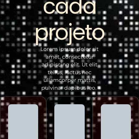
cada
projeto
Lorem ipsum dolor sit
amet, consectetur
adipiscing elit. Ut elit
tellus, luctus nec
ullamcorper mattis,
pulvinar dapibus leo.