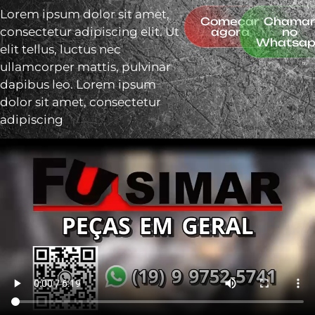
Lorem ipsum dolor sit amet,
Começar
Chama
consectetur adipiscing elit. Ut
agora
no
Whatsa
elit tellus, luctus nec
ullamcorper mattis, pulvinar
dapibus leo. Lorem ipsum
dolor sit amet, consectetur
adipiscing