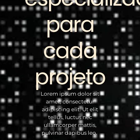
para
cada
projeto
Lorem ipsum dolor sit
amet, consectetur
adipiscing elit. Ut elit
tellus, luctus nec
ullamcorper mattis,
pulvinar dapibus leo.