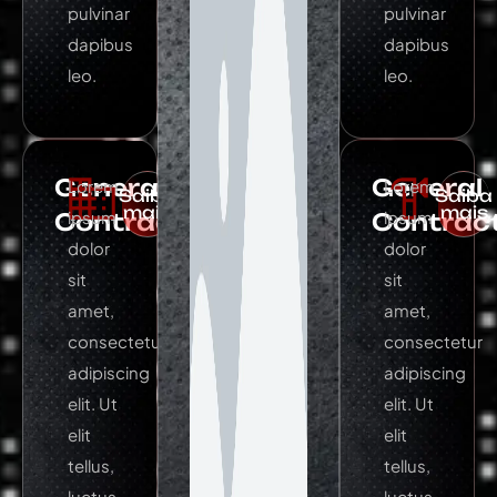
pulvinar
pulvinar
dapibus
dapibus
leo.
leo.
General
General
Lorem
Lorem
Saiba
Saiba
mais
mais
ipsum
ipsum
Contracting
Contrac
dolor
dolor
sit
sit
amet,
amet,
consectetur
consectetur
adipiscing
adipiscing
elit. Ut
elit. Ut
elit
elit
tellus,
tellus,
luctus
luctus