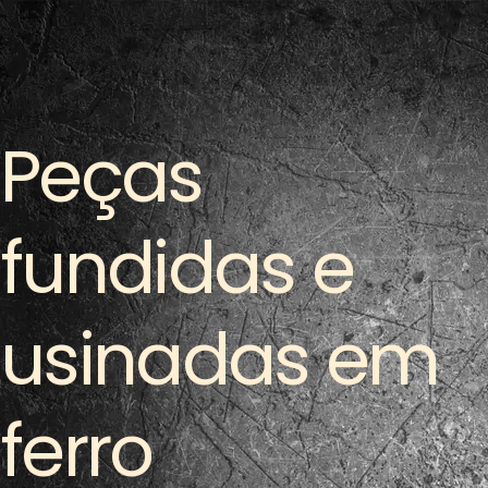
Peças
fundidas e
usinadas em
ferro