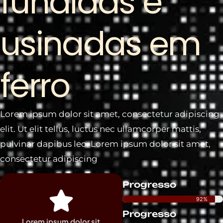
fundidas e
usinadas em
ferro
Lorem ipsum dolor sit amet, consectetur adipiscing
elit. Ut elit tellus, luctus nec ullamcorper mattis,
pulvinar dapibus leo. Lorem ipsum dolor sit amet,
consectetur adipiscing
Progresso
92%
Progresso
Lorem ipsum dolor sit