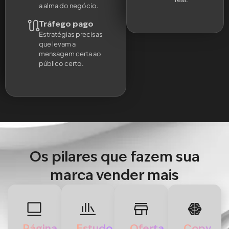
a alma do negócio.
Tráfego pago
Estratégias precisas
que levam a
mensagem certa ao
público certo.
Os pilares que fazem sua
marca vender mais
Página
Estudo
Oferta
Copy