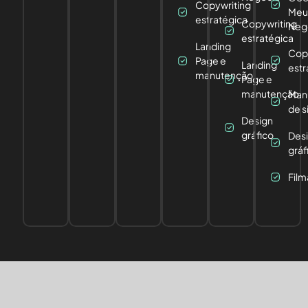
Copywriting
Meu
estratégica
Copywriting
Neg
estratégica
Landing
Cop
Page e
Landing
estr
manutenção
Page e
manutenção
Man
de s
Design
gráfico
Des
gráf
Fil