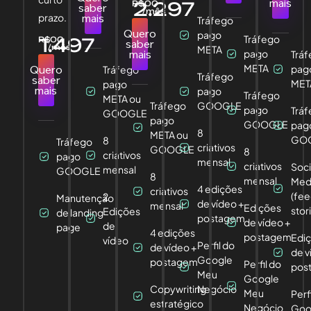
mais
2.297
R$
,00
saber
/mês
prazo.
mais
Tráfego
Quero
pago
Tráfego
1.497
R$
,00
saber
/mês
META
pago
mais
Trá
META
pag
Quero
Tráfego
Tráfego
saber
MET
pago
mais
pago
Tráfego
META ou
Tráfego
GOOGLE
pago
Trá
GOOGLE
pago
GOOGLE
pag
8
META ou
GO
8
Tráfego
criativos
GOOGLE
8
criativos
pago
mensal
criativos
Soci
mensal
GOOGLE
8
mensal
Med
4 edições
criativos
(fee
2
Manutenção
de vídeo +
mensal
Edições
stor
Edições
de landing
postagem
de vídeo +
de
page
4 edições
postagem
Edi
vídeo
Perfil do
de vídeo +
de v
Google
postagem
Perfil do
pos
Meu
Google
Copywriting
Negócio
Meu
Perf
estratégico
Negócio
Goo