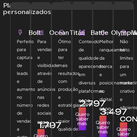
Planos
personalizados
Bolt
Ocean
Titan
Battle
Olympia
W
Perfeito
Para
Ótimo
Conteúdo
Melhor
Não
para
vendas
para
de
ranqueamento
há
captura
e
ter
qualidade
da
limites
de
visiibidade
mais
aparecendo
marca
para
leads
através
resultados
em
e
um
e
de
com
diversas
posicionamento
marketi
aumento
anúncios
produção
plataformas.
no
criativo
no
nas
e
digital.
e
2.797
R$
,00
número
redes
estratégias
/mês
eficient
3.497
R$
,00
de
sociais.
de
/mês
Quero
CON
saber
vendas
maior
Quero
1.797
R$
,00
mais
/mês
saber
a
qualidade.
Quero
mais
saber
Quero
curto