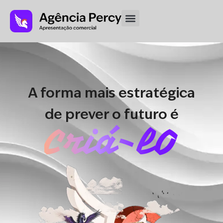
A forma mais estratégica
de prever o futuro é
Criá-lO