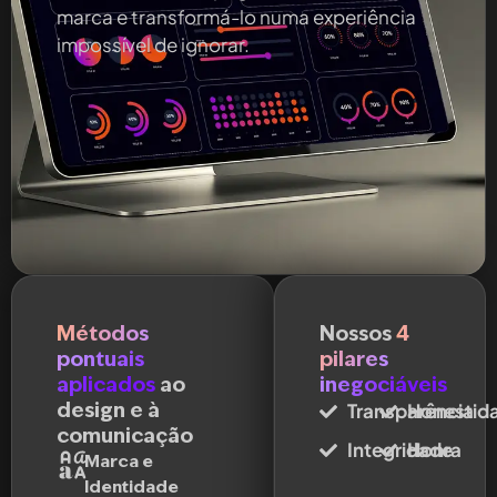
marca e transformá-lo numa experiência
impossível de ignorar.
Métodos
Nossos
4
pontuais
pilares
aplicados
ao
inegociáveis
design e à
Transparência
Honestid
comunicação
Integridade
Honra
Marca e
Identidade