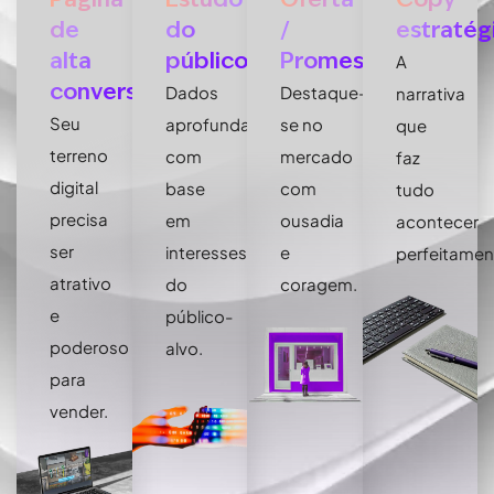
de
do
/
estratég
alta
público
Promessa
A
conversão
Dados
Destaque-
narrativa
Seu
aprofundados
se no
que
terreno
com
mercado
faz
digital
base
com
tudo
precisa
em
ousadia
acontecer
ser
interesses
e
perfeitamen
atrativo
do
coragem.
e
público-
poderoso
alvo.
para
vender.