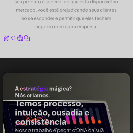
seu produto é superior ao que está disponível no
mercado, você está prejudicando seus clientes
ao se esconder e permitir que eles fechem
negócio com outra empresa.
A
estratégia
mágica?
Nós criamos.
Temos processo,
intuição, ousadia e
consistência
Nosso trabalho é pegar o DNA da sua