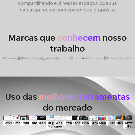
compartilhando e, é nesses espaços, que sua
marca aparecerá com coerência e propósito.
Marcas que
conhecem
nosso
trabalho
Uso das
melhores ferramentas
do mercado
WordPress
Elementor
Photoshop
Canva
Capcut
Tag
Analytics
Trends
Gemini
ChatGPT
Looker
Mlabs
Clarity
Illustrator
After
Manager
Effect