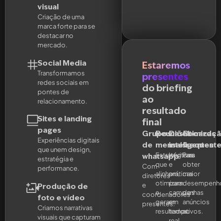
visual
Criação de uma
marca forte para se
destacar no
mercado.
Social Media
Estaremos
Transformamos
presentes
redes sociais em
do briefing
pontes de
ao
relacionamento.
resultado
Sites e landing
final
pages
Grupos
Reuniões
Dashboards
Otimizaç
Experiências digitais
de
mensais
inteligentes
frequent
que unem design,
Estratégicas
Intuitivas
Para
whatsapp
estratégia e
que
e
obter
Com
performance.
alinham,
práticas
maior
diretores
otimizam
para
desempenh
e
Produção de
e
campanhas
dos
coordenadores
foto e vídeo
geram
em
anúncios
presentes.
Criamos narrativas
resultados.
tempo
ativos.
visuais que capturam
real.