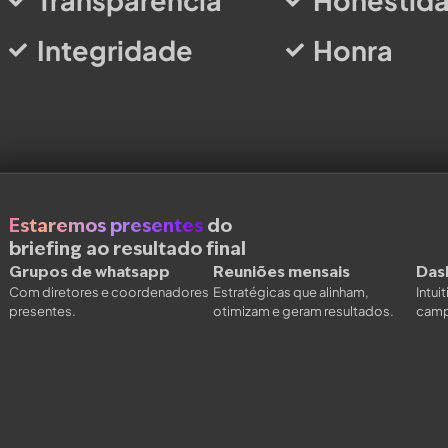
Transparência
Honestid
Integridade
Honra
Estaremos presentes
do
briefing ao resultado final
Grupos de whatsapp
Reuniões mensais
Das
Com diretores e coordenadores
Estratégicas que alinham,
Intui
presentes.
otimizam e geram resultados.
camp