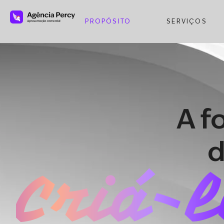
PROPÓSITO
SERVIÇOS
A f
d
Criá-