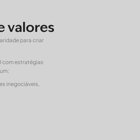
e valores
aridade para criar
l com estratégias
mum;
res inegociáveis,