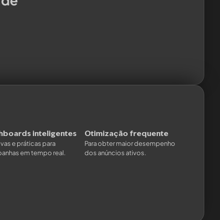
ade
hboards inteligentes
Otimização frequente
tivas e práticas para
Para obter maior desempenho
anhas em tempo real.
dos anúncios ativos.