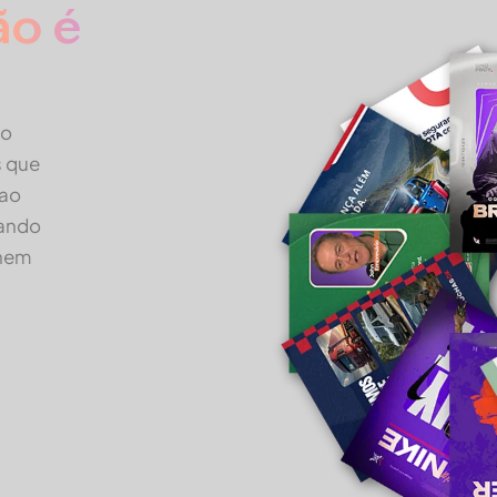
ão é
do
s que
 ao
cando
chem