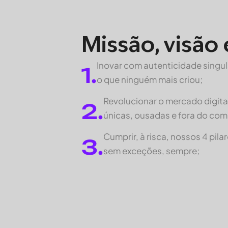
Missão, visão 
Inovar com autenticidade singul
1.
o que ninguém mais criou;
Revolucionar o mercado digita
2.
únicas, ousadas e fora do co
Cumprir, à risca, nossos 4 pila
3.
sem exceções, sempre;