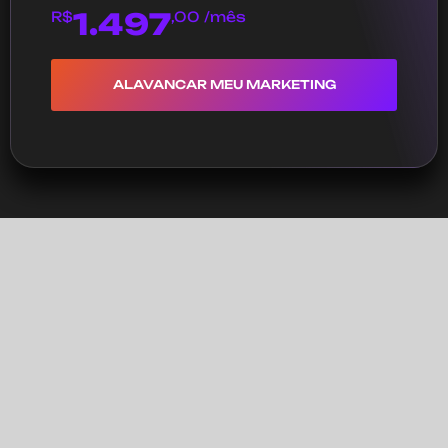
1.497
R$
,00 /mês
ALAVANCAR MEU MARKETING