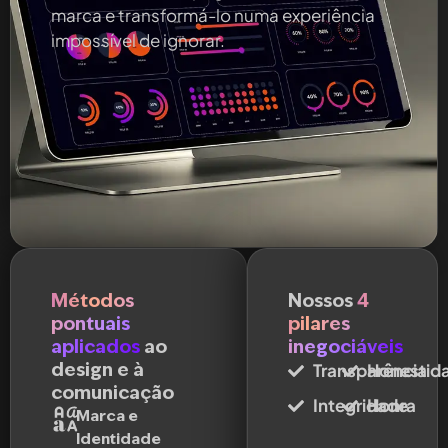
marca e transformá-lo numa experiência
impossível de ignorar.
Métodos
Nossos
4
pontuais
pilares
aplicados
ao
inegociáveis
design e à
Transparência
Honestid
comunicação
Integridade
Honra
Marca e
Identidade