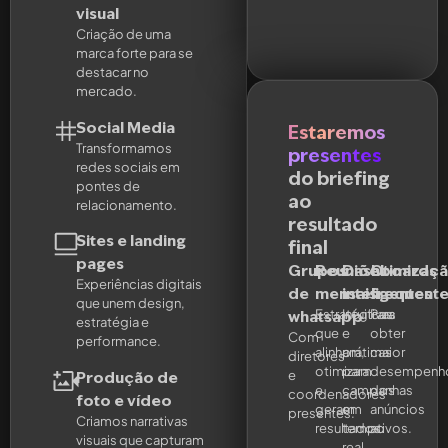
visual
Criação de uma
marca forte para se
destacar no
mercado.
Social Media
Estaremos
Transformamos
presentes
redes sociais em
do briefing
pontes de
ao
relacionamento.
resultado
Sites e landing
final
pages
Grupos
Reuniões
Dashboards
Otimizaç
Experiências digitais
de
mensais
inteligentes
frequent
que unem design,
Estratégicas
Intuitivas
Para
whatsapp
estratégia e
que
e
obter
Com
performance.
alinham,
práticas
maior
diretores
otimizam
para
desempenh
e
Produção de
e
campanhas
dos
coordenadores
foto e vídeo
geram
em
anúncios
presentes.
Criamos narrativas
resultados.
tempo
ativos.
visuais que capturam
real.