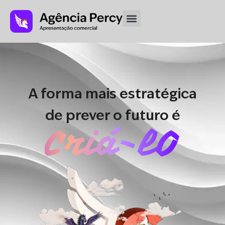
A forma mais estratégica
de prever o futuro é
Criá-lO