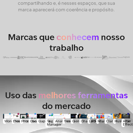
compartilhando e, é nesses espaços, que sua
marca aparecerá com coerência e propósito.
Marcas que
conhecem
nosso
trabalho
Uso das
melhores ferramentas
do mercado
WordPress
Elementor
Photoshop
Canva
Capcut
Tag
Analytics
Trends
Gemini
ChatGPT
Looker
Mlabs
Clarity
Illustrator
After
Manager
Effect