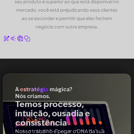
seu produto é superior ao que está disponível no
mercado, você está prejudicando seus clientes
ao se esconder e permitir que eles fechem
negócio com outra empresa.
A
estratégia
mágica?
Nós criamos.
Temos processo,
intuição, ousadia e
consistência
Nosso trabalho é pegar o DNA da sua