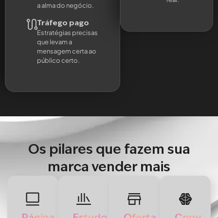
a alma do negócio.
Tráfego pago
Estratégias precisas
que levam a
mensagem certa ao
público certo.
Os pilares que fazem sua
marca vender mais
Página
Estudo
Oferta
Copy