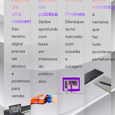
de
do
/
estratég
alta
público
Promessa
A
conversão
Dados
Destaque-
narrativa
Seu
aprofundados
se no
que
terreno
com
mercado
faz
digital
base
com
tudo
precisa
em
ousadia
acontecer
ser
interesses
e
perfeitamen
atrativo
do
coragem.
e
público-
poderoso
alvo.
para
vender.